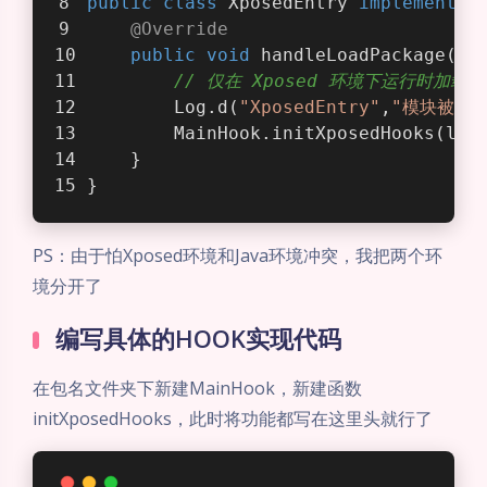
public
class
XposedEntry
implements
@Override
public
void
handleLoadPackage
(XC
// 仅在 Xposed 环境下运行时加载 Ma
        Log.d(
"XposedEntry"
,
"模块被加载
        MainHook.initXposedHooks(lpp
    }
}
PS：由于怕Xposed环境和Java环境冲突，我把两个环
境分开了
编写具体的HOOK实现代码
在包名文件夹下新建MainHook，新建函数
initXposedHooks，此时将功能都写在这里头就行了