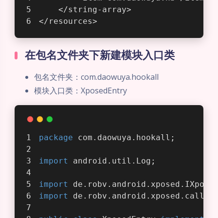
    </string-array>
</resources>
在包名文件夹下新建模块入口类
包名文件夹：com.daowuya.hookall
模块入口类：XposedEntry
package
 com.daowuya.hookall;
import
 android.util.Log;
import
 de.robv.android.xposed.IXpose
import
 de.robv.android.xposed.callba