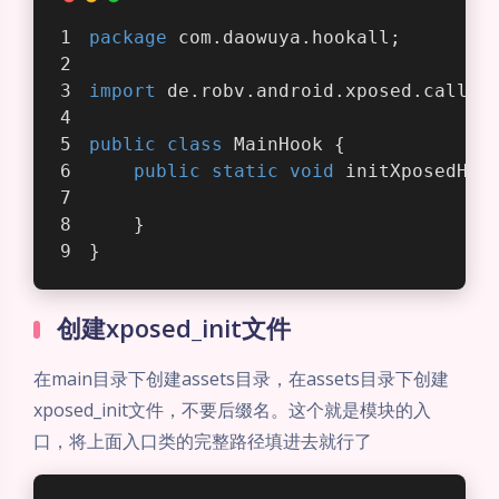
package
 com.daowuya.hookall;
import
 de.robv.android.xposed.callba
public
class
MainHook
{
public
static
void
initXposedHoo
    }
}
创建xposed_init文件
在main目录下创建assets目录，在assets目录下创建
xposed_init文件，不要后缀名。这个就是模块的入
口，将上面入口类的完整路径填进去就行了