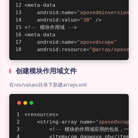
<meta-data
    android:name=
"xposedminversion"
    android:value=
"30"
 />
<!-- 模块作用域 -->
<meta-data
    android:name=
"xposedscope"
    android:resource=
"@array/xposeds
创建模块作用域文件
在res/values目录下新建arrays.xml
<resources>
    <string-array name=
"xposedscope"
        <!-- 模块的作用域应用的包名，一行一
        <item>com.daowuya.nb</item>