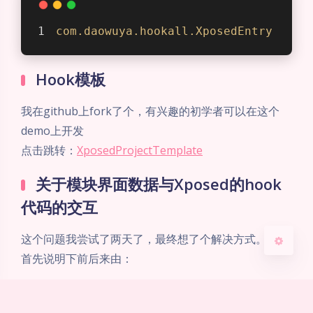
com
.daowuya
.hookall
.XposedEntry
Hook模板
夜间模式
我在github上fork了个，有兴趣的初学者可以在这个
Sans Serif
Serif
demo上开发
浅阴影
深阴影
点击跳转：
XposedProjectTemplate
关于模块界面数据与Xposed的hook
关闭
日落
暗化
灰度
代码的交互
这个问题我尝试了两天了，最终想了个解决方式。
首先说明下前后来由：
在MainHook类里定义了全局变量，这个变量用
于存储界面数据