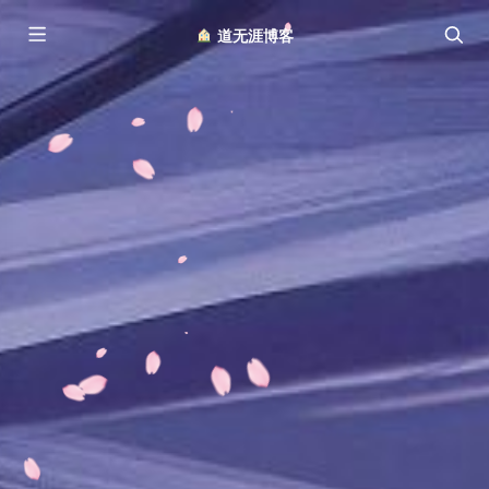
︎ 道无涯博客