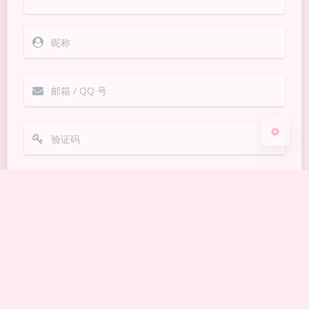
Sans Serif
Serif
浅阴影
深阴影
关闭
日落
暗化
灰度
Markdown
悄悄话
邮件提醒
发送
|´・ω・)ノ
ヾ(≧∇≦*)ゝ
(☆ω☆)