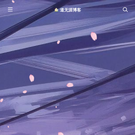
︎ 道无涯博客