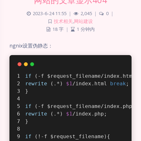
网站的文章显示404
2023-6-24 11:55
|
2,045
|
0
|
技术相关
,
网站建设
18 字
|
1 分钟内
ngnix设置伪静态：
if
 (-f $request_filename/index.html)
rewrite
 (.*) 
$1
/index.html 
break
;
}
if
 (-f $request_filename/index.php){
rewrite
 (.*) 
$1
/index.php;
}
if
 (!-f $request_filename){