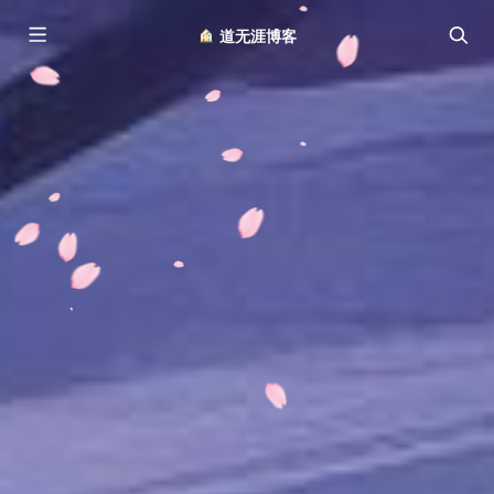
︎ 道无涯博客