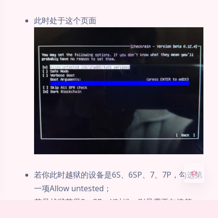
此时处于这个页面
夜间模式
Sans Serif
Serif
浅阴影
深阴影
关闭
日落
暗化
灰度
若你此时越狱的设备是6S、6SP、7、7P，勾选第
一项Allow untested；
若是越狱苹果8、8P、X时候，则是需要勾选第一
项Allow untested和Skip A11；