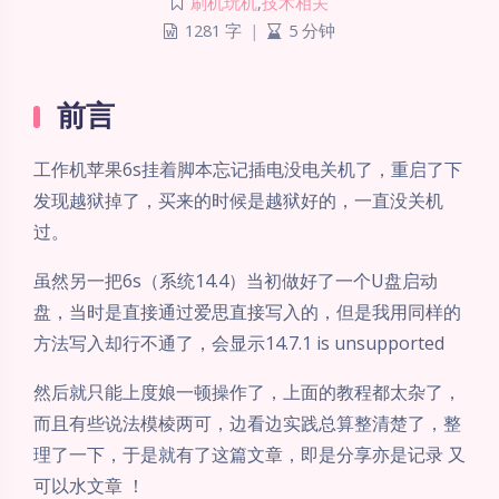
刷机玩机
,
技术相关
1281 字
|
5 分钟
前言
工作机苹果6s挂着脚本忘记插电没电关机了，重启了下
发现越狱掉了，买来的时候是越狱好的，一直没关机
过。
虽然另一把6s（系统14.4）当初做好了一个U盘启动
盘，当时是直接通过爱思直接写入的，但是我用同样的
方法写入却行不通了，会显示14.7.1 is unsupported
然后就只能上度娘一顿操作了，上面的教程都太杂了，
而且有些说法模棱两可，边看边实践总算整清楚了，整
理了一下，于是就有了这篇文章，即是分享亦是记录 又
可以水文章 ！