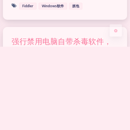
关闭
日落
暗化
灰度
Fiddler
Windows软件
抓包
强行禁用电脑自带杀毒软件，
Defender Control v2.1
2023-7-05 9:58
|
2,715
|
0
|
资源合集
605 字
|
3 分钟
Windows软件
评论规则
‖
隐私政策
‖
免责声明