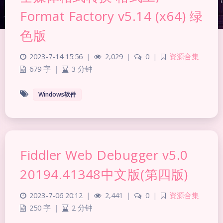
Format Factory v5.14 (x64) 绿
色版
2023-7-14 15:56
|
2,029
|
0
|
资源合集
679 字
|
3 分钟
Windows软件
Fiddler Web Debugger v5.0
夜间模式
20194.41348中文版(第四版)
Sans Serif
Serif
2023-7-06 20:12
|
2,441
|
0
|
资源合集
浅阴影
深阴影
250 字
|
2 分钟