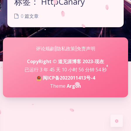
标签：
HttpCanary
0 篇文章
评论规则
‖
隐私政策
‖
免责声明
夜间模式
CopyRight © 道无涯博客 2023-现在
Sans Serif
Serif
已运行 3 年 45 天 10 小时 56 分钟 55 秒
闽ICP备2022011413号-4
浅阴影
深阴影
Theme
Argon
关闭
日落
暗化
灰度