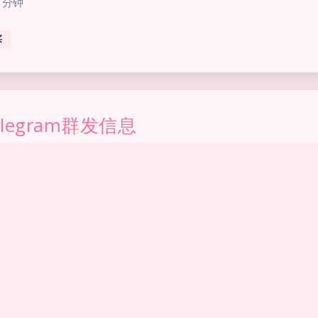
 分钟
买
elegram群发信息
02
|
1,968
|
0
|
商务合作
,
软件|源码购买
 分钟
买
疯狂矿工（抖音养号）