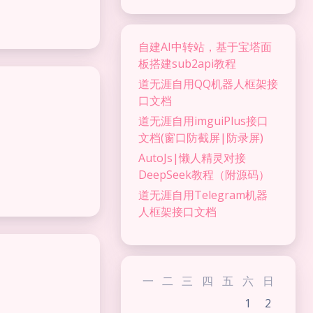
自建AI中转站，基于宝塔面
板搭建sub2api教程
道无涯自用QQ机器人框架接
口文档
道无涯自用imguiPlus接口
文档(窗口防截屏|防录屏)
AutoJs|懒人精灵对接
DeepSeek教程（附源码）
道无涯自用Telegram机器
人框架接口文档
夜间模式
Sans Serif
Serif
一
二
三
四
五
六
日
浅阴影
深阴影
1
2