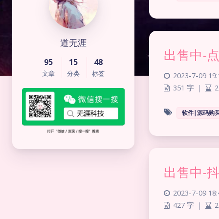
道无涯
出售中-
95
15
48
文章
分类
标签
2023-7-09 19:
351 字
|
2
软件|源码购
出售中-
2023-7-09 18:
427 字
|
2