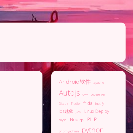
Android软件
apache
Autojs
c++
codeserver
frida
Discuz
Fiddler
inotify
ios越狱
Linux Deploy
java
PHP
Nodejs
mysql
python
phpmyadmin