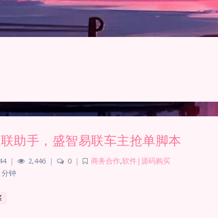
易联助手，盛智易联车主抢单脚本
44
|
2,446
|
0
|
商务合作
,
软件|源码购买
 分钟
买