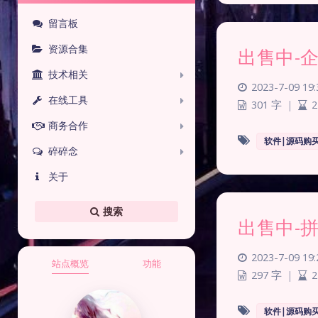
留言板
资源合集
出售中-
技术相关
2023-7-09 19:
在线工具
301 字
|
2
商务合作
软件|源码购
碎碎念
关于
搜索
出售中-
2023-7-09 19:
站点概览
功能
297 字
|
2
软件|源码购