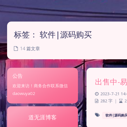
标签：
软件|源码购买
14 篇文章
公告
出售中-
欢迎来访！商务合作联系微信
daowuya02
2023-7-21 14:
282 字
|
2
软件|源码购
道无涯博客