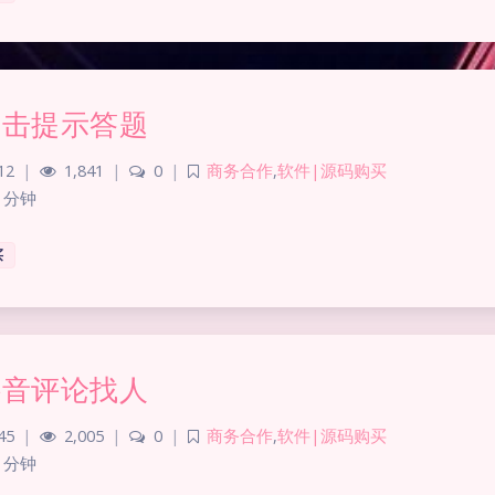
点击提示答题
12
|
1,841
|
0
|
商务合作
,
软件|源码购买
 分钟
买
抖音评论找人
45
|
2,005
|
0
|
商务合作
,
软件|源码购买
 分钟