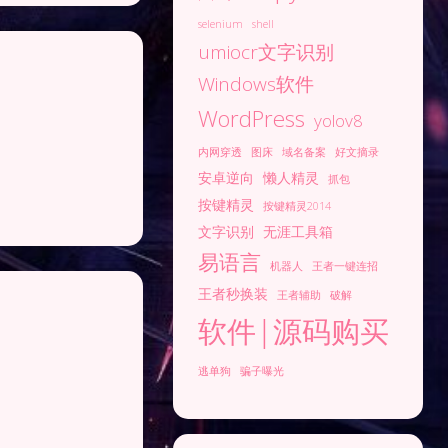
selenium
shell
umiocr文字识别
Windows软件
WordPress
yolov8
内网穿透
图床
域名备案
好文摘录
安卓逆向
懒人精灵
抓包
按键精灵
按键精灵2014
文字识别
无涯工具箱
易语言
机器人
王者一键连招
王者秒换装
王者辅助
破解
软件|源码购买
逃单狗
骗子曝光