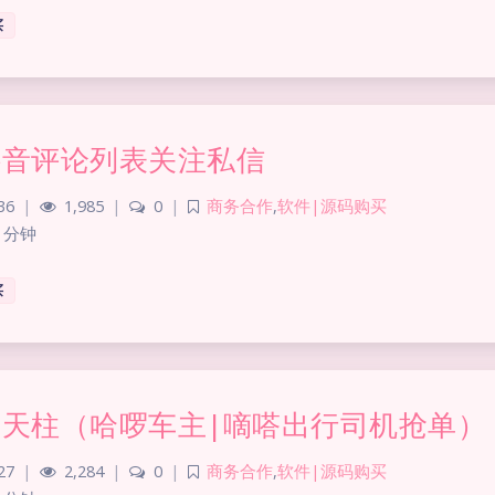
买
抖音评论列表关注私信
36
|
1,985
|
0
|
商务合作
,
软件|源码购买
 分钟
买
擎天柱（哈啰车主|嘀嗒出行司机抢单）
27
|
2,284
|
0
|
商务合作
,
软件|源码购买