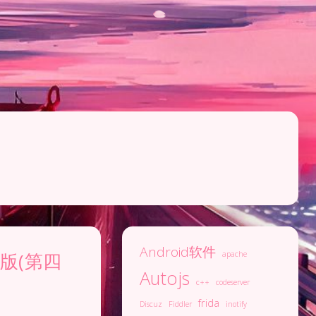
Android软件
中文版(第四
apache
Autojs
c++
codeserver
frida
Discuz
Fiddler
inotify