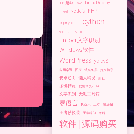
ios越狱
Linux Deploy
java
PHP
Nodejs
mysql
python
phpmyadmin
selenium
shell
umiocr文字识别
Windows软件
WordPress
yolov8
内网穿透
图床
域名备案
好文摘录
安卓逆向
懒人精灵
抓包
按键精灵
按键精灵2014
文字识别
无涯工具箱
易语言
机器人
王者一键连招
王者秒换装
王者辅助
破解
软件|源码购买