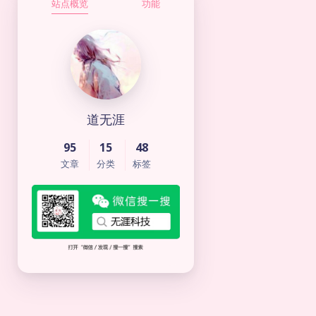
站点概览
功能
道无涯
95
15
48
文章
分类
标签