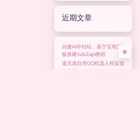
关闭
日落
暗化
灰度
近期文章
自建AI中转站，基于宝塔面
板搭建sub2api教程
道无涯自用QQ机器人框架接
口文档
道无涯自用imguiPlus接口
文档(窗口防截屏|防录屏)
AutoJs|懒人精灵对接
DeepSeek教程（附源码）
道无涯自用Telegram机器
人框架接口文档