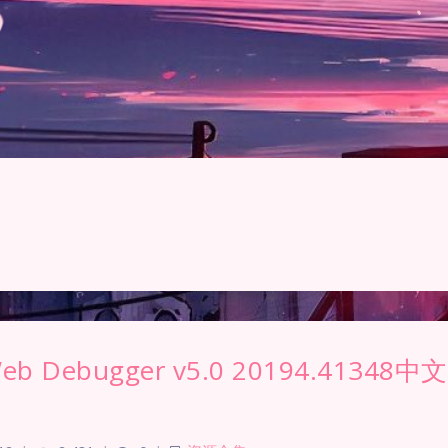
 Web Debugger v5.0 20194.41348