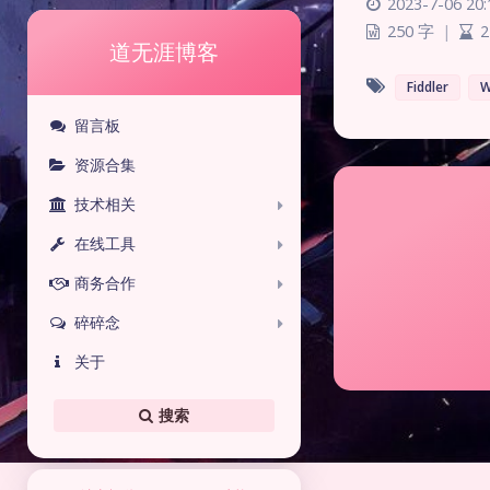
2023-7-06 20:
250 字
|
2
道无涯博客
Fiddler
W
留言板
资源合集
技术相关
在线工具
商务合作
碎碎念
关于
搜索