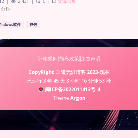
12
|
2,431
|
0
|
资源合集
 分钟
indows软件
抓包
评论规则
‖
隐私政策
‖
免责声明
CopyRight © 道无涯博客 2023-现在
已运行 3 年 45 天 3 小时 16 分钟 55 秒
闽ICP备2022011413号-4
Theme
Argon