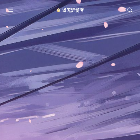
︎ 道无涯博客