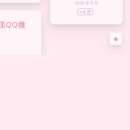
关闭
日落
暗化
灰度
2026 年 8 月
« 6 月
现QQ微
阿里云盘）