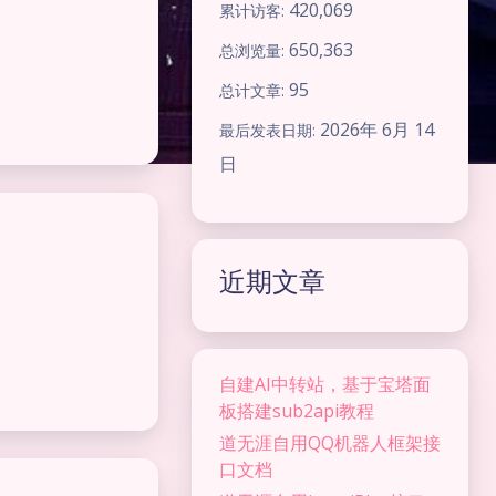
420,069
累计访客:
650,363
总浏览量:
95
总计文章:
2026年 6月 14
最后发表日期:
日
近期文章
自建AI中转站，基于宝塔面
板搭建sub2api教程
道无涯自用QQ机器人框架接
口文档