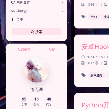
商务合作
1344 字
|
碎碎念
frida
安
关于
搜索
安卓Ho
站点概览
功能
2024-5-15 10:
1037 字
|
安卓逆向
道无涯
95
15
48
Pyth
文章
分类
标签