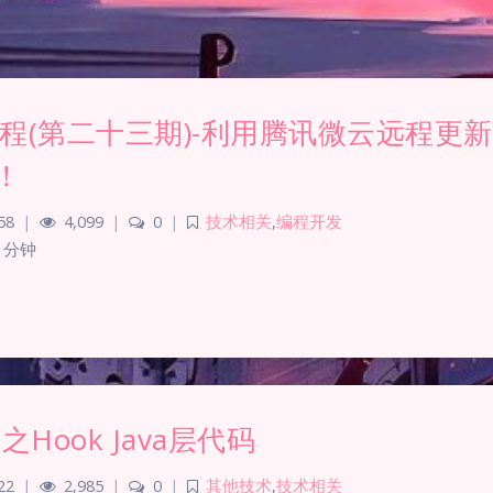
js教程(第二十三期)-利用腾讯微云远程更
！
58
|
4,099
|
0
|
技术相关
,
编程开发
 分钟
法之Hook Java层代码
22
|
2,985
|
0
|
其他技术
,
技术相关