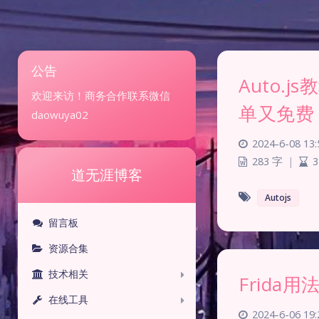
公告
Auto.
欢迎来访！商务合作联系微信
单又免费
daowuya02
2024-6-08 13:
283 字
|
3
道无涯博客
Autojs
留言板
资源合集
技术相关
Frida用
在线工具
2024-6-06 19: