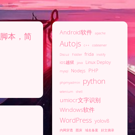
Android软件
新脚本，简
apache
Autojs
c++
codeserver
frida
Discuz
Fiddler
inotify
ios越狱
Linux Deploy
java
PHP
Nodejs
mysql
python
phpmyadmin
selenium
shell
umiocr文字识别
Windows软件
WordPress
yolov8
内网穿透
图床
域名备案
好文摘录