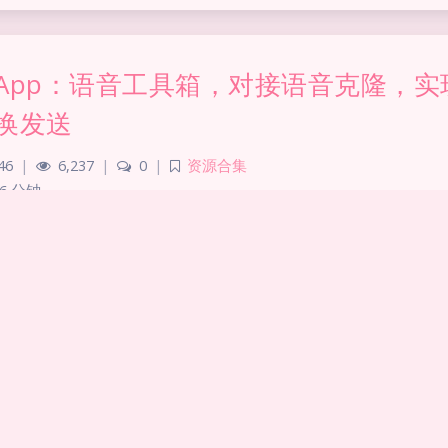
App：语音工具箱，对接语音克隆，实
换发送
46
|
6,237
|
0
|
资源合集
6 分钟
，同步观影神器:（SyncTv+Alist+
28
|
10,434
|
4
|
技术相关
,
网站建设