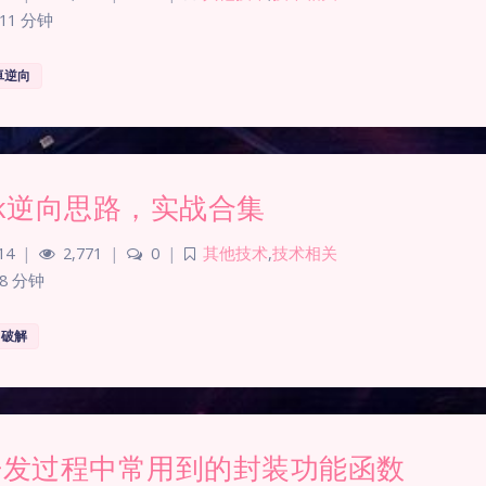
11 分钟
卓逆向
ok逆向思路，实战合集
14
|
2,771
|
0
|
其他技术
,
技术相关
8 分钟
破解
on开发过程中常用到的封装功能函数