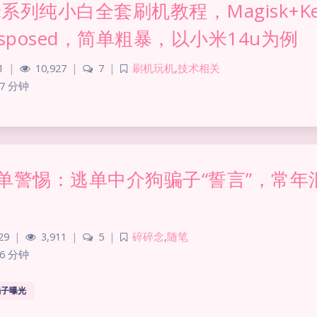
米系列纯小白全套刷机教程，Magisk+Ker
sposed，简单粗暴，以小米14u为例
1
|
10,927
|
7
|
刷机玩机
,
技术相关
7 分钟
单警惕：逃单中介狗骗子“誓言”，常年
29
|
3,911
|
5
|
碎碎念
,
随笔
6 分钟
骗子曝光