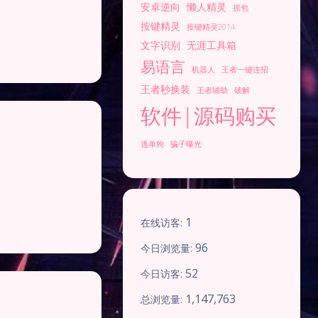
安卓逆向
懒人精灵
抓包
按键精灵
按键精灵2014
文字识别
无涯工具箱
易语言
机器人
王者一键连招
王者秒换装
王者辅助
破解
软件|源码购买
逃单狗
骗子曝光
1
在线访客:
96
今日浏览量:
52
今日访客:
1,147,763
总浏览量: