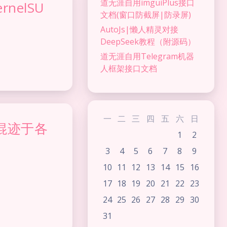
道无涯自用imguiPlus接口
nelSU
文档(窗口防截屏|防录屏)
AutoJs|懒人精灵对接
DeepSeek教程（附源码）
道无涯自用Telegram机器
人框架接口文档
一
二
三
四
五
六
日
混迹于各
1
2
夜间模式
3
4
5
6
7
8
9
10
11
12
13
14
15
16
Sans Serif
Serif
17
18
19
20
21
22
23
浅阴影
深阴影
24
25
26
27
28
29
30
31