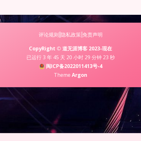
评论规则
‖
隐私政策
‖
免责声明
CopyRight © 道无涯博客 2023-现在
已运行 3 年 45 天 20 小时 29 分钟 25 秒
闽ICP备2022011413号-4
Theme
Argon