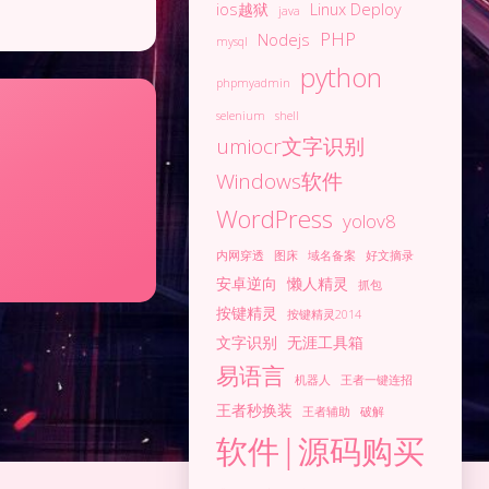
ios越狱
Linux Deploy
java
PHP
Nodejs
mysql
python
phpmyadmin
selenium
shell
umiocr文字识别
Windows软件
WordPress
yolov8
内网穿透
图床
域名备案
好文摘录
安卓逆向
懒人精灵
抓包
按键精灵
按键精灵2014
文字识别
无涯工具箱
易语言
机器人
王者一键连招
王者秒换装
王者辅助
破解
软件|源码购买