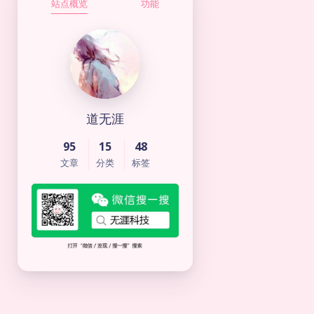
站点概览
功能
道无涯
95
15
48
文章
分类
标签