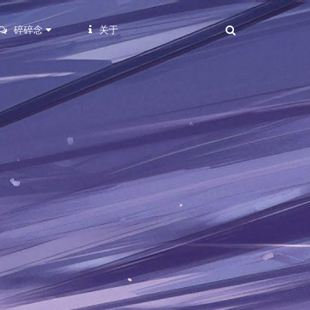
碎碎念
关于