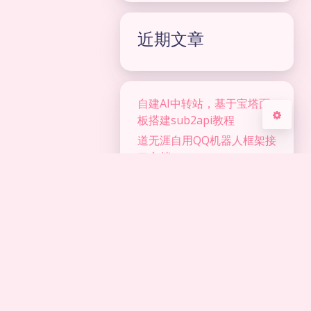
关闭
日落
暗化
灰度
近期文章
自建AI中转站，基于宝塔面
板搭建sub2api教程
道无涯自用QQ机器人框架接
口文档
道无涯自用imguiPlus接口
文档(窗口防截屏|防录屏)
AutoJs|懒人精灵对接
DeepSeek教程（附源码）
道无涯自用Telegram机器
人框架接口文档