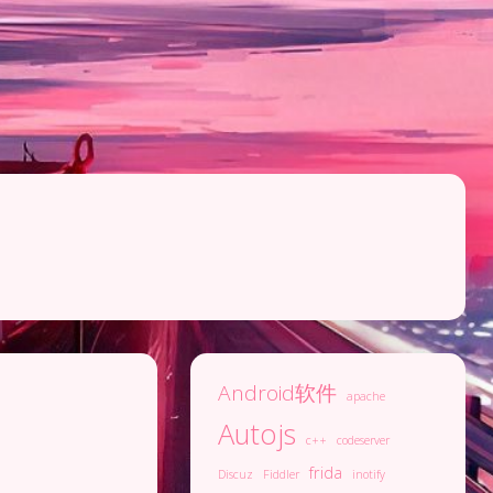
Android软件
apache
Autojs
c++
codeserver
frida
Discuz
Fiddler
inotify