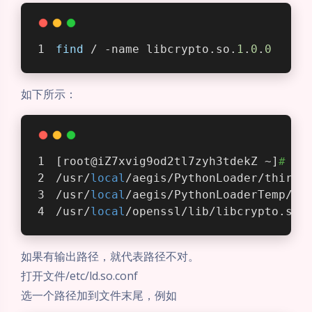
find
 / -name libcrypto.so.
1
.
0
.
0
如下所示：
[root@iZ7xvig9od2tl7zyh3tdekZ ~]
# fi
/usr/
local
/aegis/PythonLoader/third_
/usr/
local
/aegis/PythonLoaderTemp/th
/usr/
local
/openssl/lib/libcrypto.so.
如果有输出路径，就代表路径不对。
打开文件/etc/ld.so.conf
选一个路径加到文件末尾，例如