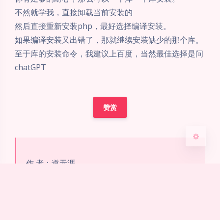
不然就学我，直接卸载当前安装的
夜间模式
然后直接重新安装php，最好选择编译安装。
如果编译安装又出错了，那就继续安装缺少的那个库。
Sans Serif
Serif
至于库的安装命令，我建议上百度，当然最佳选择是问
chatGPT
浅阴影
深阴影
关闭
日落
暗化
灰度
赞赏
作 者：道无涯
来 源：
道无涯博客
链 接：
https://www.daowuya.love/解决宝塔安装
php报错error-while-loading-shared-libraries-so/
版 权 声 明：本博客所有文章除特别声明外，均