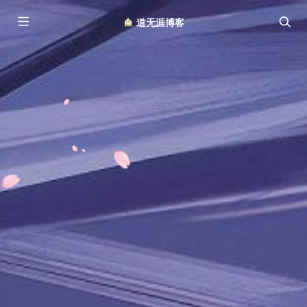
︎ 道无涯博客