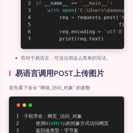
if
 __name__ == 
'__main__'
:
with
open
(
'C:\Users\daowuya\
        req = requests.post(
'htt
                            file
        req.encoding = 
'utf-8'
        print(req.text)
而对于易语言，可没法用这么简单的写法。
易语言调用POST上传图片
首先看下命令 "网络_访问_对象" 的参数
子程序名：网页
_
访问
_
对象
    使用
WinHttp
的对象方式访问网页
    返回值类型：字节集