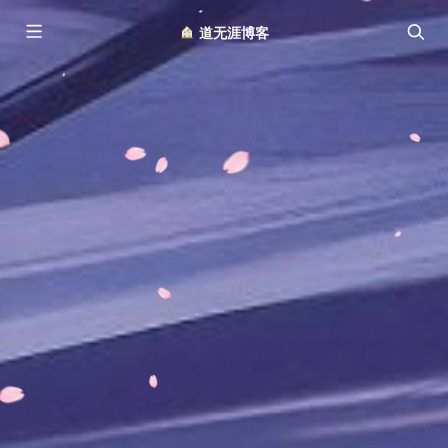
︎ 道无涯博客