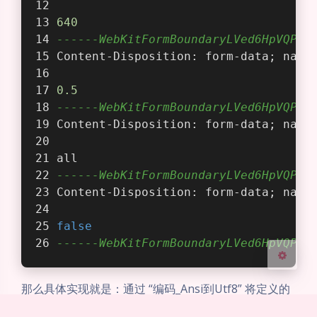
640
------WebKitFormBoundaryLVed6HpVQPCd
Content-Disposition: form-data; name
夜间模式
0.5
------WebKitFormBoundaryLVed6HpVQPCd
Content-Disposition: form-data; name
Sans Serif
Serif
浅阴影
深阴影
all
------WebKitFormBoundaryLVed6HpVQPCd
Content-Disposition: form-data; name
关闭
日落
暗化
灰度
false
------WebKitFormBoundaryLVed6HpVQPCd
那么具体实现就是：通过 “编码_Ansi到Utf8” 将定义的
常量转化为字节集，再使用“子字节集替换”将占位符替