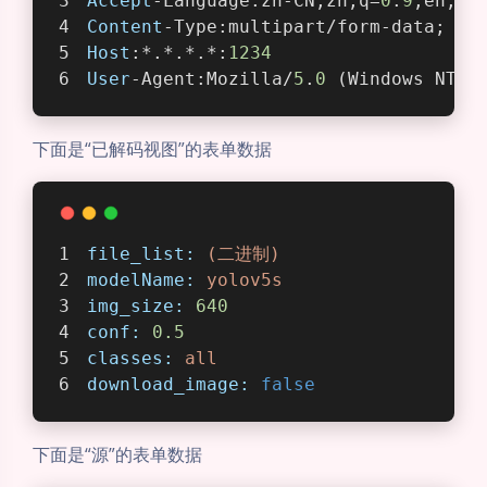
Accept
-Language:zh-CN,zh;q=
0
.
9
,en;q=
Content
-Type:multipart/form-data; bo
Host
:*.*.*.*:
1234
User
-Agent:Mozilla/
5
.
0
 (Windows NT 
1
下面是“已解码视图”的表单数据
file_list:
(二进制)
modelName:
yolov5s
img_size:
640
conf:
0.5
classes:
all
download_image:
false
下面是“源”的表单数据