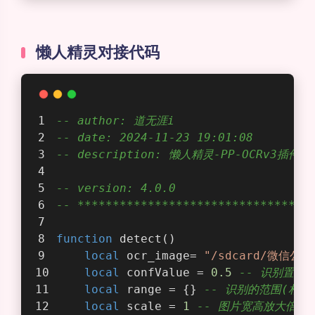
        Dim bRight = region(
2
)
        Dim bBottom = region(
3
)
        TracePrint(
"【文字】"
 & text &
    Next
End 
Function
detect() 
// 执行检测识别