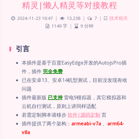
精灵|懒人精灵等对接教程
2024-11-23 16:47
|
13,238
|
7
|
技术相关
1149 字
|
9 分钟
引言
本插件是基于百度EasyEdge开发的AutojsPro插
件，插件
完全免费
已在安卓13、安卓14机型测试，目前没发现有啥
问题
插件最新版
已支持
雷电9模拟器，其它模拟器和
云机自行测试，原则上讲同样适配
若需定制脚本请移步
软件|源码定制
页
插件提供了两个架构：
armeabi-v7a
、
arm64-
v8a