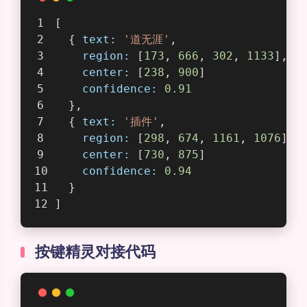
text：识别到的文本
region：文本所在范围：左上角x，左上角y，右
上角x，右上角y
center：文本所在的中心坐标：中心x，中心y
confidence：置信度
[
  { 
text:
'道无涯'
,
region:
 [
173
, 
666
, 
302
, 
1133
],
center:
 [
238
, 
900
]
confidence:
0.91
  },
  { 
text:
'插件'
,
region:
 [
298
, 
674
, 
1161
, 
1076
],
center:
 [
730
, 
875
]
confidence:
0.94