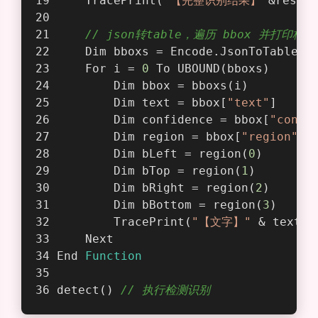
    Dim range = 
Array
() 
// 识别的范围(
    Dim scale = 
1
// 图片宽高放大倍数，
    SnapShot ocr_image 
// 截屏识别（默
    Dim body = {
"ocr_image"
:ocr_imag
    Dim res = Url.httpPost({
"url"
: l
    TracePrint(
"【完整识别结果】"
&res)
// json转table，遍历 bbox 并打印格
    Dim bboxs = Encode.JsonToTable(r
    For i = 
0
 To UBOUND(bboxs)
        Dim bbox = bboxs(i)
        Dim text = bbox[
"text"
]
        Dim confidence = bbox[
"confi
        Dim region = bbox[
"region"
]
        Dim bLeft = region(
0
)
        Dim bTop = region(
1
)