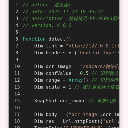
  }
]
按键精灵对接代码
// author: 道无涯i
// date: 2024-11-23 18:46:32
// description: 按键精灵-PP-OCR
// version: 4.0.0
Function
 detect()
    Dim link = 
"http://127.0.0.1:191
    Dim headers = {
"Content-Type"
: 
"
    Dim ocr_image = 
"/sdcard/微信公众
    Dim confValue = 
0.5
// 识别置信度