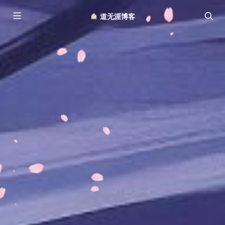
︎ 道无涯博客