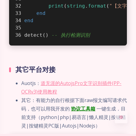
local
 link = 
"http://127.0.0.1:1
local
 headers = {
"Content-Type: 
local
 body = 
'{"ocr_image": "'
..
local
 result = httpPost(link,bod
夜间模式
print
(
"【完整识别结果】"
..result)
Sans Serif
Serif
-- 解码json，遍历 bbox 并打印格式化结
local
 parsedResult = jsonLib.dec
浅阴影
深阴影
for
 _, item 
in
ipairs
(parsedResu
local
 text = item.text
关闭
日落
暗化
灰度
local
 confidence = item.conf
local
 region = item.region
local
 bLeft, bTop, bRight, b
print
(
string
.
format
(
"【文字】%
end