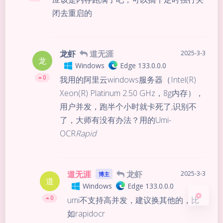
闭去重启的
龙虾
道无涯
2025-3-3
龙
Windows
Edge 133.0.0.0
夜间模式
0
我用的阿里云windows服务器（Intel(R)
Xeon(R) Platinum 2.50 GHz，8g内存），
Sans Serif
Serif
用户并发，跑半个小时就卡死了,识别不
了，大师有没有办法？用的Umi-
浅阴影
深阴影
OCR
Rapid
关闭
日落
暗化
灰度
道无涯
龙虾
2025-3-3
博主
道
Windows
Edge 133.0.0.0
0
umi不支持高并发，建议换其他的，比
如rapidocr