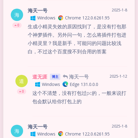
t=Plugin.SmWeb.RunJS(1,”var json1=”& json
海天一号
2025-1-8
&”;return json1.data.length;
海
Windows
Chrome 122.0.6261.95
{alert(json1.data.length)};”)
0
生成小精灵失效的原因找到了，是没有打包那
TracePrint “数组长度为:” & t
个神梦插件。另外问一句，怎么将插件打包进
For i=0 to t-1
小精灵里？我是新手，可能问的问题比较浅
识别的文本 = SmHTTP.GetJSON(json,
白，不过这个百度搜不到合用的答案
“data[“& i &”][‘text’]”)
TracePrint 识别的文本
对接umiocr=”识别的文本：” & 识别的文本
道无涯
海天一号
2025-1-12
博主
next
道
Windows
Edge 131.0.0.0
Else
0
这个不清楚，没有打包过pc的，一般来说打
对接umiocr=-1
包会默认给你打包上的
End If
Else
对接umiocr=-1
海天一号
2025-1-8
End If
海
Windows
Chrome 122.0.6261.95