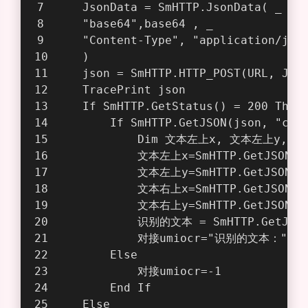
    JsonData = SmHTTP.JsonData( _   
    "base64",base64 , _
    "Content-Type", "application/jso
    )   
    json = SmHTTP.HTTP_POST(URL, Jso
    TracePrint json
    If SmHTTP.GetStatus() = 200 Then
        If SmHTTP.GetJSON(json, "cod
            Dim 文本左上x, 文本左上y,
            文本左上x=SmHTTP.GetJSON(js
            文本左上y=SmHTTP.GetJSON(js
            文本右上x=SmHTTP.GetJSON(js
            文本右上y=SmHTTP.GetJSON(js
            识别的文本 = SmHTTP.GetJSON(
            对接umiocr="识别的文本：" 
        Else 
            对接umiocr=-1
        End If
    Else 