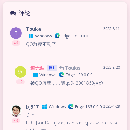
豆
评论
Touka
2025-8-11
T
Windows
Edge 139.0.0.0
0
QQ群搜不到了
道无涯
Touka
2025-8-20
博主
道
Windows
Edge 139.0.0.0
0
被QQ屏蔽，加我qq942001860拉你
bj917
Windows
Edge 135.0.0.0
2025-4-29
Dim
0
URL,JsonData,json,username,password,base