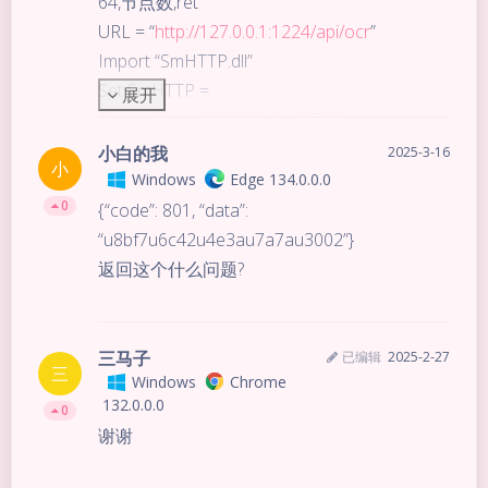
64,节点数,ret
URL = “
http://127.0.0.1:1224/api/ocr
”
Import “SmHTTP.dll”
Set SmHTTP =
展开
CreateObject(“SMWH.SmHTTP”)
base64=Plugin.SMWH.Base64
File(图片路径)
小白的我
2025-3-16
小
JsonData = SmHTTP.JsonData(
Windows
Edge 134.0.0.0
0
“base64”,base64 ,
{“code”: 801, “data”:
“Content-Type”, “application/json”
“u8bf7u6c42u4e3au7a7au3002”}
)
返回这个什么问题?
json = SmHTTP.HTTP_POST(URL, JsonData)
TracePrint json
//Call RunApp(“notepad”)
三马子
已编辑
2025-2-27
三
Windows
Chrome
//SayString json
132.0.0.0
0
If SmHTTP.GetStatus() = 200 Then
谢谢
If SmHTTP.GetJSON(json, “code”)=100 Then
Dim x,t