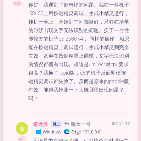
0
你好，我遇到了挺奇怪的问题。我在一台机子
i58400上用按键精灵调试，生成小精灵运行，
挂机一晚上，开始到中间都挺好，只有在清早
的时候出现文字无法识别的问题。换了一台性
能较差的机子e5 2680 v4， 同样的操作，就只
能在按键精灵上调试运行，生成小精灵则完全
失效。甚至在按键精灵上调试，文字无法识别
的情况都偶有出现。难道是umi ocr对cpu要求
很高？我换了rapid版，e5的机子反而即便按
键精灵调试都失效了。反而是原来的paddle版
有效。能帮我推测一下大概哪里出现问题了
吗？
道无涯
海天一号
2025-1-12
博主
道
Windows
Edge 131.0.0.0
0
应该是内存跑满了吧，可以搞个定时强行关