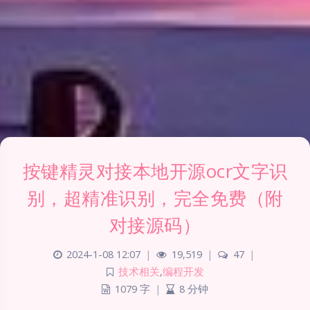
按键精灵对接本地开源ocr文字识
别，超精准识别，完全免费（附
对接源码）
2024-1-08 12:07
|
19,519
|
47
|
技术相关
,
编程开发
1079 字
|
8 分钟