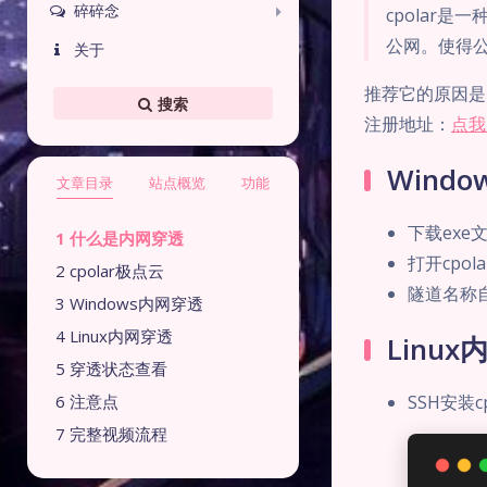
碎碎念
cpolar
公网。使得
关于
推荐它的原因是多
搜索
注册地址：
点我
Wind
文章目录
站点概览
功能
下载exe
什么是内网穿透
打开cpol
cpolar极点云
隧道名称
Windows内网穿透
Linux内网穿透
Linu
穿透状态查看
注意点
SSH安装cp
完整视频流程