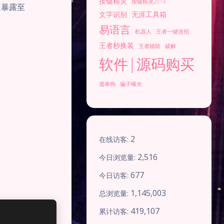
按键精灵
按键精灵2014
道暴露至
文字识别
无涯工具箱
易语言
机器人
王者一键连招
王者秒换装
王者辅助
破解
软件|源码购买
逃单狗
骗子曝光
2
在线访客:
2,516
今日浏览量:
677
今日访客:
1,145,003
总浏览量:
419,107
累计访客: