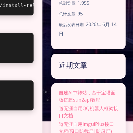
1,955
总浏览量:
/install-release-cpolar.sh | sudo bash
95
总计文章:
2026年 6月 14
最后发表日期:
日
近期文章
自建AI中转站，基于宝塔面
板搭建sub2api教程
道无涯自用QQ机器人框架接
口文档
道无涯自用imguiPlus接口
文档(窗口防截屏|防录屏)