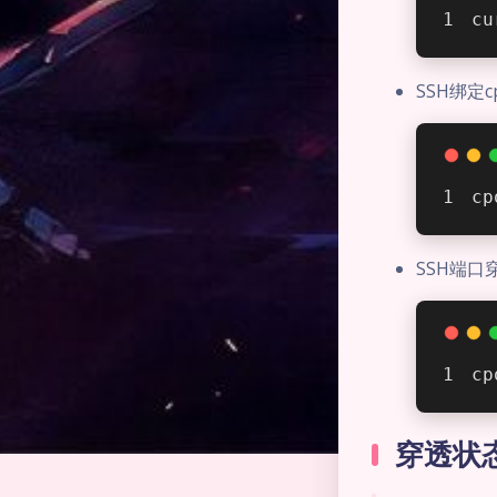
cu
SSH绑定cp
cp
SSH端口
c
穿透状