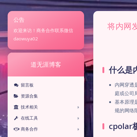
公告
将内网发
欢迎来访！商务合作联系微信
daowuya02
道无涯博客
什么是
内网穿透
留言板
庭或公司
资源合集
基本原理
技术相关
规的网络
在线工具
cpola
商务合作