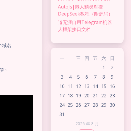
AutoJs|懒人精灵对接
DeepSeek教程（附源码）
道无涯自用Telegram机器
人框架接口文档
个域名
）
一
二
三
四
五
六
日
1
2
算~
3
4
5
6
7
8
9
10
11
12
13
14
15
16
17
18
19
20
21
22
23
24
25
26
27
28
29
30
31
2026 年 8 月