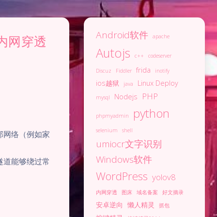
Android软件
r内网穿透
apache
Autojs
c++
codeserver
frida
Discuz
Fiddler
inotify
ios越狱
Linux Deploy
java
PHP
Nodejs
mysql
python
phpmyadmin
selenium
shell
部网络（例如家
umiocr文字识别
Windows软件
隧道能够绕过常
WordPress
yolov8
内网穿透
图床
域名备案
好文摘录
安卓逆向
懒人精灵
抓包