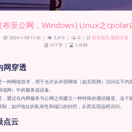
布至公网，Windows|Linux之cpola
2024-1-09 11:43
|
3,613
|
0
|
技术相关
,
编程开发
517 字
|
3 分钟
内网穿透
是一种网络技术，用于允许从外部网络（如互联网）访问位于内
局域网）中的服务或设备。
是，通过在内网服务与公网之间建立一种特殊的通信隧道。这个
限制，如IP地址的私有性和端口的封闭，从而实现远程访问。
r极点云