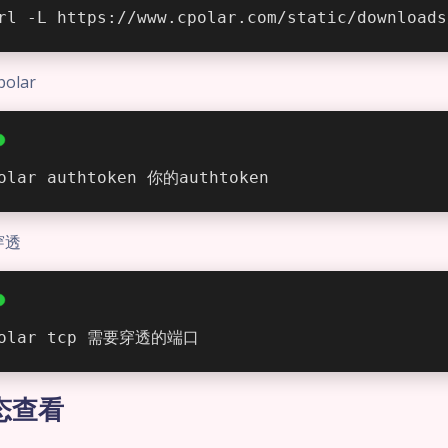
rl -L https://www.cpolar.com/static/downloads
olar
olar authtoken 你的authtoken
穿透
polar tcp 需要穿透的端口
态查看