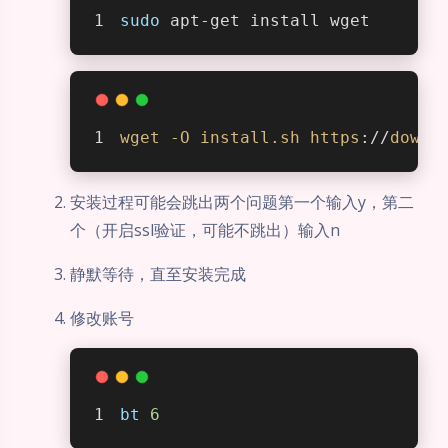
sudo
 apt-get install wget
wget
-O
install
.sh
https
://
downl
安装过程可能会跳出两个问题第一个输入y，第二
个（开启ssl验证，可能不跳出）输入n
静默等待，直至安装完成
修改账号
bt
6