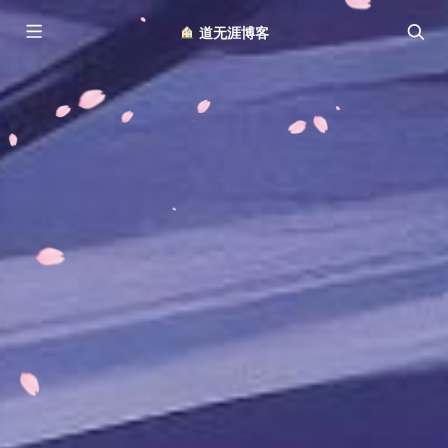
︎ 道无涯博客