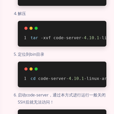
解压
tar
 -xvf code-server-
4
.
10
.
1
-linu
定位到bin目录
cd
 code-server-
4
.
10
.
1
-linux-arm
6
启动code-server，通过本方式进行运行一般关闭
SSH后就无法访问！