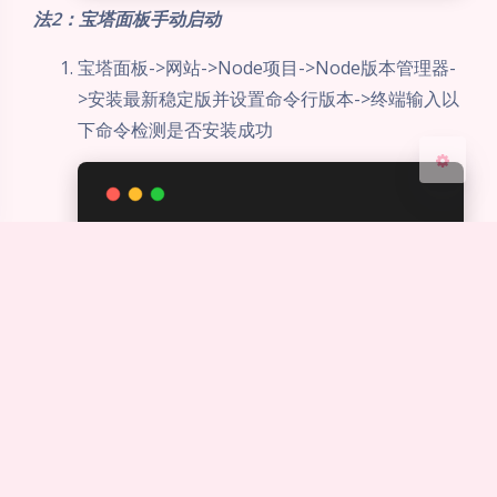
浅阴影
深阴影
法2：宝塔面板手动启动
宝塔面板->网站->Node项目->Node版本管理器-
关闭
日落
暗化
灰度
>安装最新稳定版并设置命令行版本->终端输入以
下命令检测是否安装成功
node
 -v
添加Node项目->保存配置，具体如下：
项目目录：/root/code-server
项目名称：code_server
启动选项：自定义启动命令
启动路径：/root/code-server/bin/code-server
--port 8088 --host 0.0.0.0 --auth password
项目端口：8088