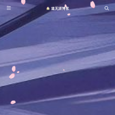
︎ 道无涯博客