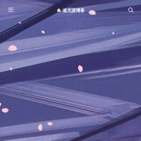
︎ 道无涯博客