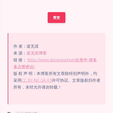
赞赏
作 者：道无涯
来 源：
道无涯博客
链 接：
https://www.daowuya.love/出售中-拼多
夜间模式
多点赞评论/
Sans Serif
Serif
版 权 声 明：本博客所有文章除特别声明外，均
采用
CC BY-NC-SA 4.0
许可协议。文章版权归作者
浅阴影
深阴影
所有，未经允许请勿转载！
关闭
日落
暗化
灰度