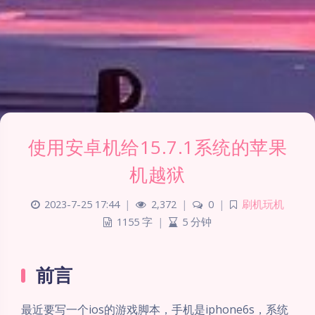
使用安卓机给15.7.1系统的苹果
机越狱
2023-7-25 17:44
|
2,372
|
0
|
刷机玩机
1155 字
|
5 分钟
前言
最近要写一个ios的游戏脚本，手机是iphone6s，系统