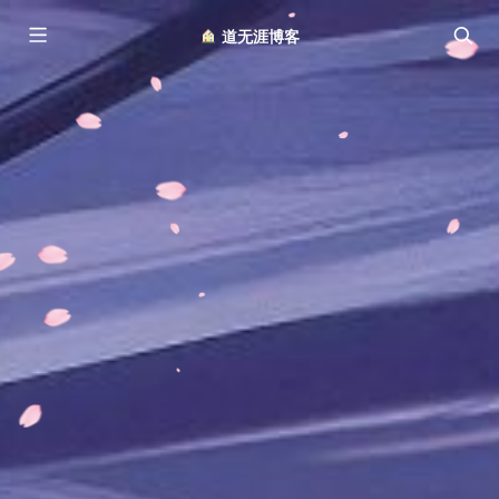
︎ 道无涯博客